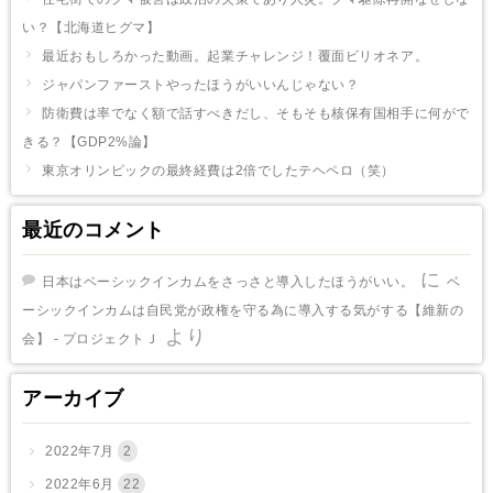
い？【北海道ヒグマ】
最近おもしろかった動画。起業チャレンジ！覆面ビリオネア。
ジャパンファーストやったほうがいいんじゃない？
防衛費は率でなく額で話すべきだし、そもそも核保有国相手に何がで
きる？【GDP2%論】
東京オリンピックの最終経費は2倍でしたテヘペロ（笑）
最近のコメント
に
日本はベーシックインカムをさっさと導入したほうがいい。
ベ
ーシックインカムは自民党が政権を守る為に導入する気がする【維新の
より
会】 - プロジェクトＪ
アーカイブ
2022年7月
2
2022年6月
22