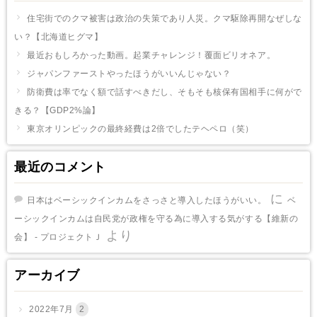
住宅街でのクマ被害は政治の失策であり人災。クマ駆除再開なぜしな
い？【北海道ヒグマ】
最近おもしろかった動画。起業チャレンジ！覆面ビリオネア。
ジャパンファーストやったほうがいいんじゃない？
防衛費は率でなく額で話すべきだし、そもそも核保有国相手に何がで
きる？【GDP2%論】
東京オリンピックの最終経費は2倍でしたテヘペロ（笑）
最近のコメント
に
日本はベーシックインカムをさっさと導入したほうがいい。
ベ
ーシックインカムは自民党が政権を守る為に導入する気がする【維新の
より
会】 - プロジェクトＪ
アーカイブ
2022年7月
2