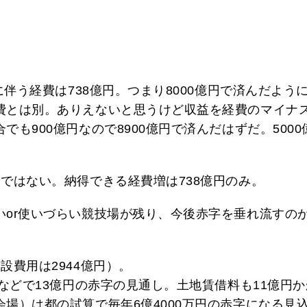
に伴う経費は738億円。つまり8000億円で済んだよう
費とは別。ありえないと思うけど収益を経費のマイナ
も900億円なので8900億円で済んだはずだ。500
ではない。納得できる経費増は738億円のみ。
いor使いづらい競技場が残り、今後赤字を垂れ流すの
設費用は2944億円）。
費などで13億円の赤字の見通し。土地賃借料も11億円
場）は都の試算で毎年6億4000万円の赤字になる見