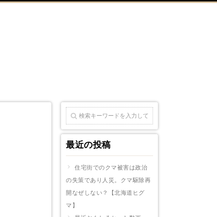
最近の投稿
住宅街でのクマ被害は政治
の失策であり人災。クマ駆除再
開なぜしない？【北海道ヒグ
マ】