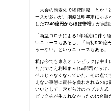
「大会の簡素化で経費削減」とか「
ースが多いが、削減は昨年末に示さ
した
7340億円からほぼ倍増
」が実態
「新型コロナによる1年延期に伴う経
いニュースもあるし、「当初900億
ゃーない。というニュースもある。
私は今でも東京オリンピックは中止
ただでさえ利権まみれ&問題だらけ
ベルじゃなくなっていた。その点で
えない事態に責任を負わされるのは
いいとして、穴だらけのバブル方式
ピック株が生まれなかったのは奇跡