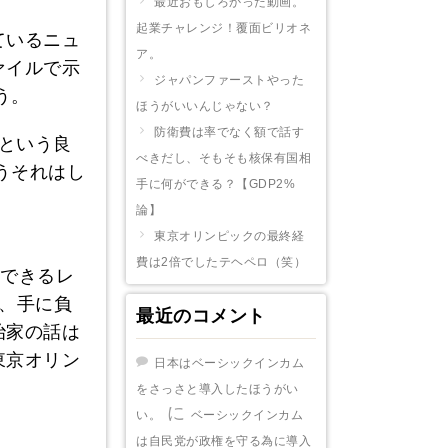
最近おもしろかった動画。
起業チャレンジ！覆面ビリオネ
ているニュ
ア。
ァイルで示
ジャパンファーストやった
う。
ほうがいいんじゃない？
防衛費は率でなく額で話す
」という良
べきだし、そもそも核保有国相
うそれはし
手に何ができる？【GDP2%
論】
東京オリンピックの最終経
費は2倍でしたテヘペロ（笑）
ルできるレ
、手に負
最近のコメント
治家の話は
東京オリン
日本はベーシックインカム
をさっさと導入したほうがい
に
い。
ベーシックインカム
は自民党が政権を守る為に導入