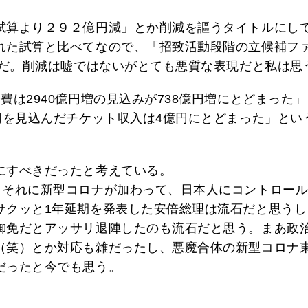
試算より２９２億円減」とか削減を謳うタイトルにし
れた試算と比べてなので、「招致活動段階の立候補フ
だ。削減は嘘ではないがとても悪質な表現だと私は思
費は2940億円増の見込みが738億円増にとどまった
円を見込んだチケット収入は4億円にとどまった」とい
にすべきだったと考えている。
。それに新型コロナが加わって、日本人にコントロー
サクッと1年延期を発表した安倍総理は流石だと思うし
御免だとアッサリ退陣したのも流石だと思う。まあ政
（笑）とか対応も雑だったし、悪魔合体の新型コロナ
だったと今でも思う。