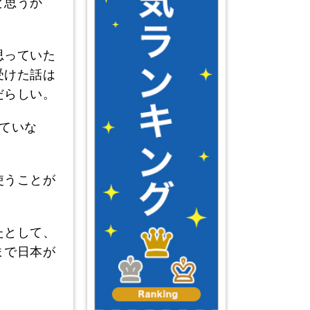
と思うか
思っていた
受けた話は
だらしい。
ていな
使うことが
たとして、
まで日本が