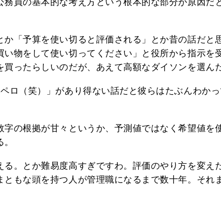
公務員の基本的な考え方という根本的な部分が原因だ
とか「予算を使い切ると評価される」とか昔の話だと
買い物をして使い切ってください」と役所から指示を
を買ったらしいのだが、あえて高額なダイソンを選ん
ヘペロ（笑）」があり得ない話だと彼らはたぶんわかっ
数字の根拠が甘々というか、予測値ではなく希望値を
る。
える。とか難易度高すぎですわ。評価のやり方を変え
まともな頭を持つ人が管理職になるまで数十年。それ