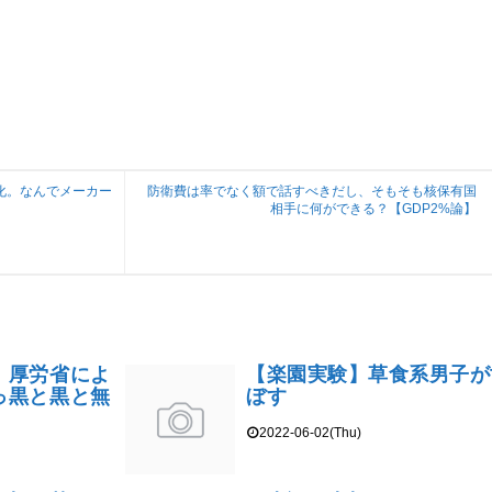
化。なんでメーカー
防衛費は率でなく額で話すべきだし、そもそも核保有国
相手に何ができる？【GDP2%論】
】厚労省によ
【楽園実験】草食系男子が
っ黒と黒と無
ぼす
2022-06-02(Thu)