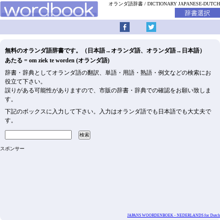
オランダ語辞書
DICTIONARY JAPANESE-DUTCH
無料のオランダ語辞書です。（日本語→オランダ語、オランダ語→日本語）
あたる = om ziek te worden (オランダ語)
辞書・辞典としてオランダ語の翻訳、単語・用語・熟語・例文などの検索にお
役立て下さい。
誤りがある可能性がありますので、市販の辞書・辞典での確認をお願い致しま
す。
下記のボックスに入力して下さい。入力はオランダ語でも日本語でも大丈夫で
す。
スポンサー
JAPANS WOORDENBOEK - NEDERLANDS for Dutch