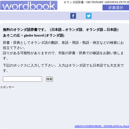
オランダ語辞書
DICTIONARY JAPANESE-DUTCH
無料のオランダ語辞書です。（日本語→オランダ語、オランダ語→日本語）
あそこの丘 = ginder heuvel (オランダ語)
辞書・辞典としてオランダ語の翻訳、単語・用語・熟語・例文などの検索にお
役立て下さい。
誤りがある可能性がありますので、市販の辞書・辞典での確認をお願い致しま
す。
下記のボックスに入力して下さい。入力はオランダ語でも日本語でも大丈夫で
す。
スポンサー
JAPANS WOORDENBOEK - NEDERLANDS for Dutch