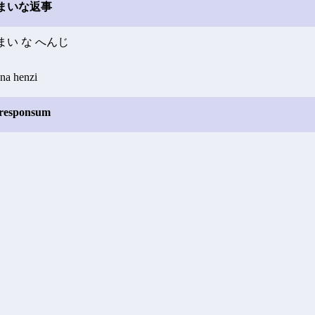
まいな返事
まい な へんじ
 na henzi
 responsum