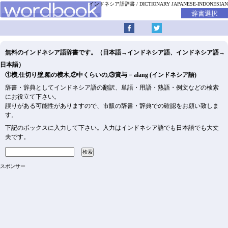
インドネシア語辞書
DICTIONARY JAPANESE-INDONESIAN
無料のインドネシア語辞書です。（日本語→インドネシア語、インドネシア語→
日本語）
①横,仕切り壁,船の横木,②中くらいの,③賞与 = alang (インドネシア語)
辞書・辞典としてインドネシア語の翻訳、単語・用語・熟語・例文などの検索
にお役立て下さい。
誤りがある可能性がありますので、市販の辞書・辞典での確認をお願い致しま
す。
下記のボックスに入力して下さい。入力はインドネシア語でも日本語でも大丈
夫です。
スポンサー