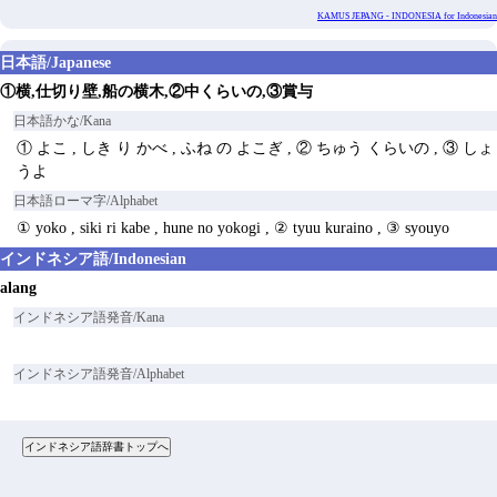
KAMUS JEPANG - INDONESIA for Indonesian
日本語/Japanese
①横,仕切り壁,船の横木,②中くらいの,③賞与
日本語かな/Kana
① よこ , しき り かべ , ふね の よこぎ , ② ちゅう くらいの , ③ しょ
うよ
日本語ローマ字/Alphabet
① yoko , siki ri kabe , hune no yokogi , ② tyuu kuraino , ③ syouyo
インドネシア語/Indonesian
alang
インドネシア語発音/Kana
インドネシア語発音/Alphabet