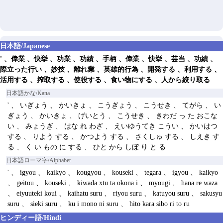
日本語/Japanese
' 、偉業 、快挙 、功業 、功績 、手柄 、偉業 、快挙 、芸当 、功績 、
際立った行い 、妙技 、離れ業 、英雄的行為 、開発する 、利用する 、
活用する 、搾取する 、使役する 、食い物にする 、人から絞り取る
日本語かな/Kana
' 、 いぎょう 、 かいきょ 、 こうぎょう 、 こうせき 、 てがら 、 い
ぎょう 、 かいきょ 、 げいとう 、 こうせき 、 きわだ っ た おこな
い 、 みょうぎ 、 はな れ わざ 、 えいゆうてき こうい 、 かいはつ
する 、 りよう する 、 かつよう する 、 さくしゅ する 、 しえき す
る 、 く い もの に する 、 ひと から しぼ り と る
日本語ローマ字/Alphabet
' 、 igyou 、 kaikyo 、 kougyou 、 kouseki 、 tegara 、 igyou 、 kaikyo
、 geitou 、 kouseki 、 kiwada xtu ta okona i 、 myougi 、 hana re waza
、 eiyuuteki koui 、 kaihatu suru 、 riyou suru 、 katuyou suru 、 sakusyu
suru 、 sieki suru 、 ku i mono ni suru 、 hito kara sibo ri to ru
ヒンディー語/Hindi