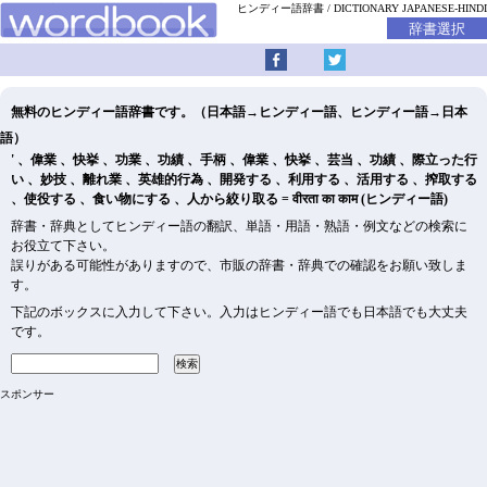
ヒンディー語辞書
DICTIONARY JAPANESE-HINDI
無料のヒンディー語辞書です。（日本語→ヒンディー語、ヒンディー語→日本
語）
' 、偉業 、快挙 、功業 、功績 、手柄 、偉業 、快挙 、芸当 、功績 、際立った行
い 、妙技 、離れ業 、英雄的行為 、開発する 、利用する 、活用する 、搾取する
、使役する 、食い物にする 、人から絞り取る = वीरता का काम (ヒンディー語)
辞書・辞典としてヒンディー語の翻訳、単語・用語・熟語・例文などの検索に
お役立て下さい。
誤りがある可能性がありますので、市販の辞書・辞典での確認をお願い致しま
す。
下記のボックスに入力して下さい。入力はヒンディー語でも日本語でも大丈夫
です。
スポンサー